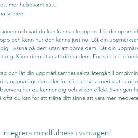
ett mer hälsosamt sätt.
na sinnen
 sinnen och vad du kan känna i kroppen. Låt din uppmä
opp och känn hur den känns just nu. Låt din uppmärksa
unt dig. Lyssna på dem utan att döma dem. Låt din uppmä
runt dig. Känn dem utan att döma dem. Fortsätt att utforsk
ag och låt din uppmärksamhet sakta återgå till omgivnin
o, öppna ögonen eller fortsätt att sitta med slutna ögon e
bservera hur du känner dig och vilken effekt övningen h
ofta du kan för att träna ditt sinne att vara mer medvete
t integrera mindfulness i vardagen: