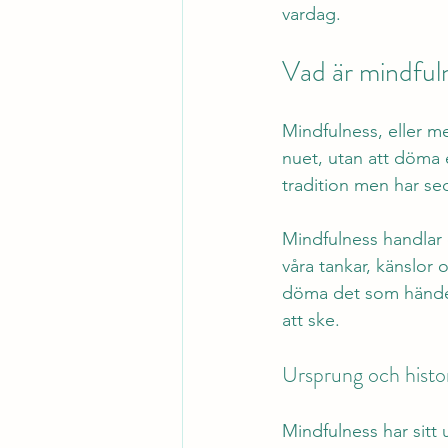
vardag.
Vad är mindful
Mindfulness, eller m
nuet, utan att döma e
tradition men har se
Mindfulness handlar 
våra tankar, känslor 
döma det som händer,
att ske.
Ursprung och histo
Mindfulness har sitt