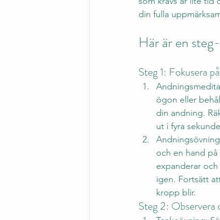
som krävs är lite tid
din fulla uppmärksamh
Här är en steg-
Steg 1: Fokusera p
Andningsmeditati
ögon eller behå
din andning. Räk
ut i fyra sekunde
Andningsövning 
och en hand på 
expanderar och
igen. Fortsätt a
kropp blir.
Steg 2: Observera d