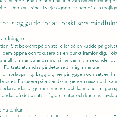
 och tålamod. Faktum är att allt kan vara närvaroträning 
et. Den kan tränas i varje ögonblick och på alla möjliga 
för-steg guide för att praktisera mindfuln
å andningen
on: Sitt bekvämt på en stol eller på en kudde på golvet
ll dem öppna och fokusera på en punkt framför dig. Fok
na till fyra när du andas in, håll andan i fyra sekunder o
r. Fortsätt att andas på detta sätt i några minuter.
för avslappning: Lägg dig ner på ryggen och sätt en h
bröstet. Fokusera på att andas in genom näsan och kä
 sedan andas ut genom munnen och känna hur magen sj
tt andas på detta sätt i några minuter och känn hur avsla
ina tankar