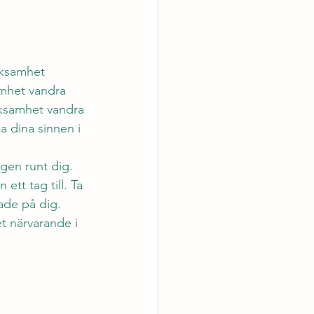
rksamhet 
mhet vandra 
rksamhet vandra 
a dina sinnen i 
gen runt dig. 
tt tag till. Ta 
ade på dig. 
t närvarande i 