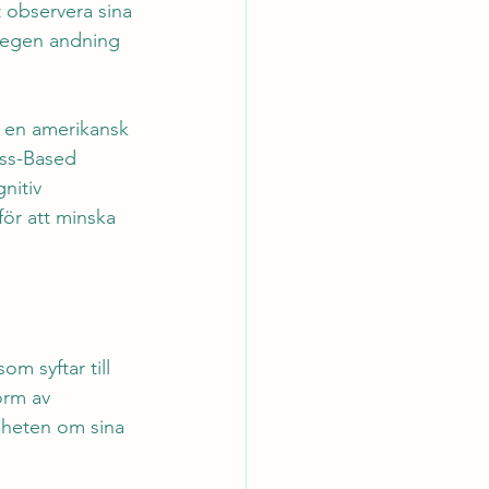
 observera sina 
n egen andning 
, en amerikansk 
ess-Based 
nitiv 
ör att minska 
m syftar till 
orm av 
nheten om sina 