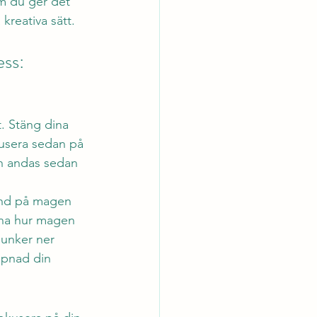
om du ger det 
kreativa sätt. 
ess:
. Stäng dina 
usera sedan på 
ch andas sedan 
and på magen 
nna hur magen 
unker ner 
ppnad din 