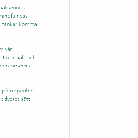
aliseringar 
mindfulness 
ina tankar komma 
m vår 
lt normalt och 
m en process 
er på öppenhet 
edvetet sätt 