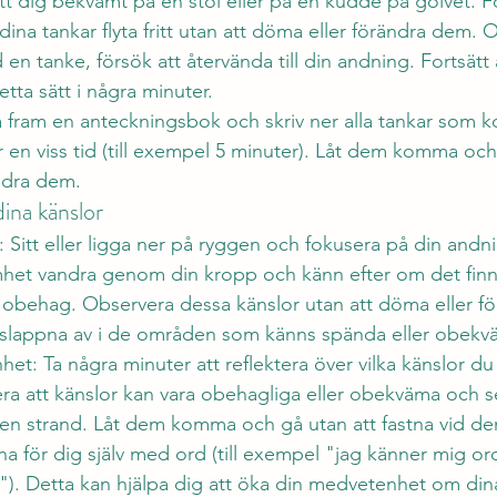
t dig bekvämt på en stol eller på en kudde på golvet. F
dina tankar flyta fritt utan att döma eller förändra dem.
d en tanke, försök att återvända till din andning. Fortsätt
etta sätt i några minuter.
a fram en anteckningsbok och skriv ner alla tankar som 
 en viss tid (till exempel 5 minuter). Låt dem komma och
ndra dem. 
ina känslor
Sitt eller ligga ner på ryggen och fokusera på din andni
et vandra genom din kropp och känn efter om det finn
r obehag. Observera dessa känslor utan att döma eller f
 slappna av i de områden som känns spända eller obekv
t: Ta några minuter att reflektera över vilka känslor du
ptera att känslor kan vara obehagliga eller obekväma oc
 en strand. Låt dem komma och gå utan att fastna vid de
na för dig själv med ord (till exempel "jag känner mig orol
"). Detta kan hjälpa dig att öka din medvetenhet om din