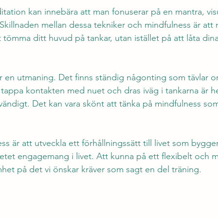
tation kan innebära att man fonuserar på en mantra, visu
 Skillnaden mellan dessa tekniker och mindfulness är att 
lt tömma ditt huvud på tankar, utan istället på att låta d
är en utmaning. Det finns ständig någonting som tävlar o
appa kontakten med nuet och dras iväg i tankarna är he
vändigt. Det kan vara skönt att tänka på mindfulness so
 
s är att utveckla ett förhållningssätt till livet som bygg
et engagemang i livet. Att kunna på ett flexibelt och m
het på det vi önskar kräver som sagt en del träning.  