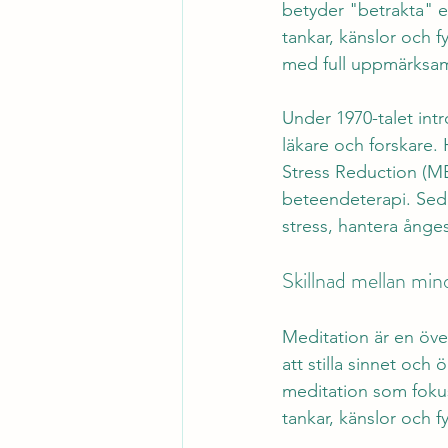
betyder "betrakta" e
tankar, känslor och 
med full uppmärksa
Under 1970-talet int
läkare och forskare
Stress Reduction (M
beteendeterapi. Seda
stress, hantera ånges
Skillnad mellan min
Meditation är en öve
att stilla sinnet oc
meditation som fokus
tankar, känslor och f