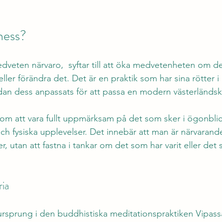
ness?
edveten närvaro,  syftar till att öka medvetenheten om de
ller förändra det. Det är en praktik som har sina rötter i
dan dess anpassats för att passa en modern västerländsk
om att vara fullt uppmärksam på det som sker i ögonblick
och fysiska upplevelser. Det innebär att man är närvarande
 utan att fastna i tankar om det som har varit eller de
ria
 ursprung i den buddhistiska meditationspraktiken Vipas