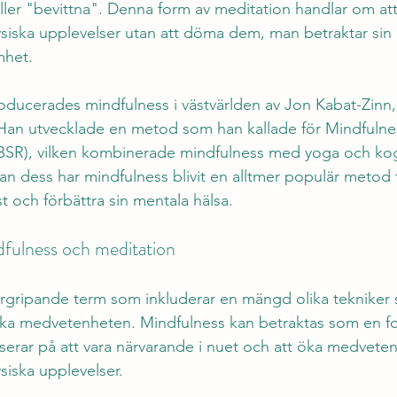
ller "bevittna". Denna form av meditation handlar om att
fysiska upplevelser utan att döma dem, man betraktar si
mhet.
roducerades mindfulness i västvärlden av Jon Kabat-Zinn
. Han utvecklade en metod som han kallade för Mindfuln
BSR), vilken kombinerade mindfulness med yoga och kog
n dess har mindfulness blivit en alltmer populär metod f
t och förbättra sin mentala hälsa.
dfulness och meditation
rgripande term som inkluderar en mängd olika tekniker so
h öka medvetenheten. Mindfulness kan betraktas som en f
erar på att vara närvarande i nuet och att öka medvete
ysiska upplevelser.