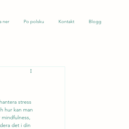
a ner
Po polsku
Kontakt
Blogg
hantera stress 
ch hur kan man 
r mindfulness, 
dera det i din 