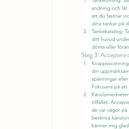
Tankeövning: Sät
andning och låt 
att du fastnar vi
dina tankar på d
Tankekatalog: T
ditt huvud under
döma eller förä
Steg 3: Acceptera d
Kroppsscanning: 
din uppmärksamh
spänningar elle
Fokusera på att
Känslomedvetenhe
tillfället. Acce
de var vågor på
beskriva känslor
känner mig glad