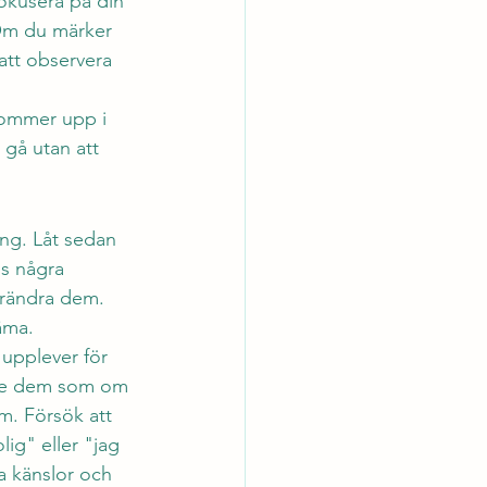
okusera på din 
 Om du märker 
 att observera 
kommer upp i 
 gå utan att 
ng. Låt sedan 
s några 
örändra dem. 
äma.
 upplever för 
h se dem som om 
m. Försök att 
ig" eller "jag 
a känslor och 