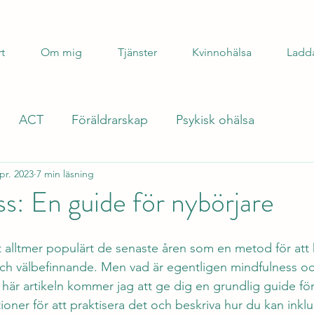
rt
Om mig
Tjänster
Kvinnohälsa
Ladd
ACT
Föräldrarskap
Psykisk ohälsa
pr. 2023
7 min läsning
s: En guide för nybörjare
it alltmer populärt de senaste åren som en metod för att 
och välbefinnande. Men vad är egentligen mindfulness o
 här artikeln kommer jag att ge dig en grundlig guide fö
tioner för att praktisera det och beskriva hur du kan inklu