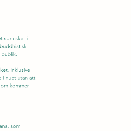
t som sker i 
 buddhistisk 
 publik.
et, inklusive 
 i nuet utan att 
t som kommer 
sana, som 