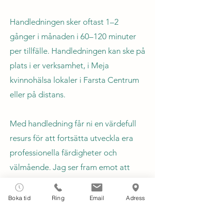
Handledningen sker oftast 1–2
gånger i månaden i 60–120 minuter
per tillfälle. Handledningen kan ske på
plats i er verksamhet, i Meja
kvinnohälsa lokaler i Farsta Centrum
eller på distans.
Med handledning får ni en värdefull
resurs för att fortsätta utveckla era
professionella färdigheter och
välmående. Jag ser fram emot att
vara er handledare och skapa en
givande och stödjande
Boka tid
Ring
Email
Adress
handledningsmiljö för arbetsgruppen.