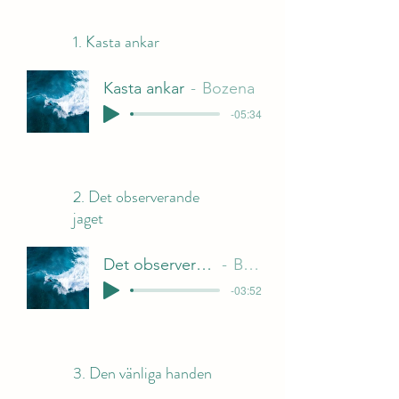
1. Kasta ankar
Kasta ankar
Bozena
-05:34
2. Det observerande
jaget
Det observerande jaget
Bozena
-03:52
3. Den vänliga handen