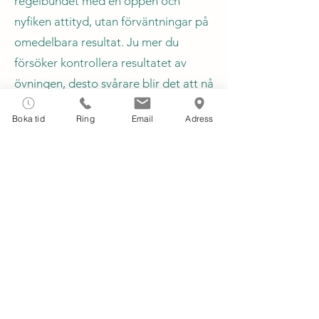
regelbundet med en öppen och
nyfiken attityd, utan förväntningar på
omedelbara resultat. Ju mer du
försöker kontrollera resultatet av
övningen, desto svårare blir det att nå
den effekt du söker.
Boka tid
Ring
Email
Adress
Precis som ett frö som behöver tid
och rätt förutsättningar för att växa,
behöver medveten närvaro lugn och
regelbunden övning för att blomstra.
Att försöka fly från obehagliga tankar
eller känslor kan göra att de får ännu
starkare fäste och hindrar dig från att
leva i nuet. Genom att acceptera
känslorna som de är, utan att döma