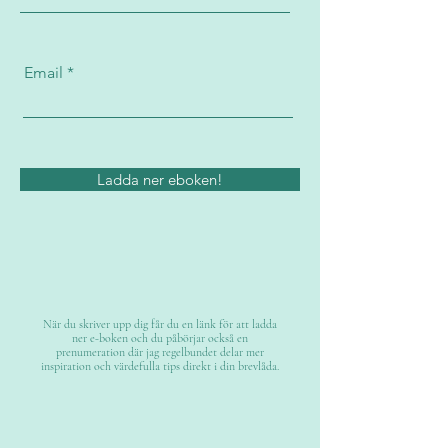
Email
Ladda ner eboken!
När du skriver upp dig får du en länk för att ladda
ner e-boken och du påbörjar också en
prenumeration där jag regelbundet delar mer
inspiration och värdefulla tips direkt i din brevlåda.